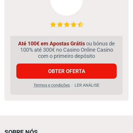
Até 100€ em Apostas Grátis
ou bónus de
100% até 300€ no Casino Online Casino
com o primeiro depósito
OBTER OFERTA
Termos e condições
LER ANÁLISE
SOBRE NÓS