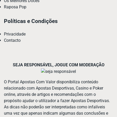
Os Melhores Doces
Raposa Pop
Políticas e Condições
Privacidade
Contacto
SEJA RESPONSÁVEL, JOGUE COM MODERAÇÃO
O Portal Apostas Com Valor disponibiliza conteúdo
relacionado com Apostas Desportivas, Casino e Poker
online, através de artigos e recomendações com o
propósito ajudar o utilizador a fazer Apostas Desportivas.
As dicas não poderão ser interpretadas como infalíveis
uma vez que apenas indicam algumas das conclusões e