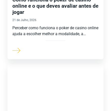
online e o que deves avaliar antes de
jogar
21 de Julho, 2026
Perceber como funciona o poker de casino online
ajuda a escolher melhor a modalidade, a…