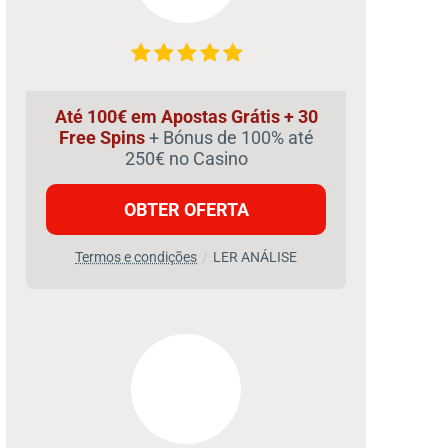
Até 100€ em Apostas Grátis + 30
Free Spins
+ Bónus de 100% até
250€ no Casino
OBTER OFERTA
Termos e condições
LER ANÁLISE