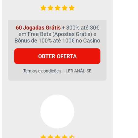
60 Jogadas Grátis
+ 300% até 30€
em Free Bets (Apostas Grátis) e
Bónus de 100% até 100€ no Casino
OBTER OFERTA
Termos e condições
LER ANÁLISE