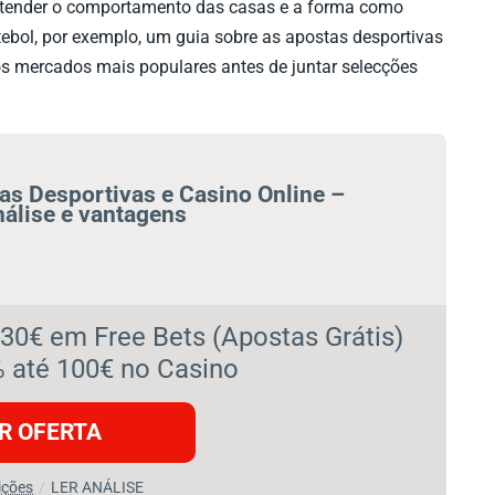
tender o comportamento das casas e a forma como
tebol, por exemplo, um guia sobre as apostas desportivas
s mercados mais populares antes de juntar selecções
as Desportivas e Casino Online –
álise e vantagens
30€ em Free Bets (Apostas Grátis)
 até 100€ no Casino
R OFERTA
ições
LER ANÁLISE