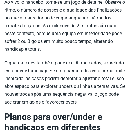
Ao vivo, o handebol torna-se um jogo de detalhe. Observe o
ritmo, o número de posses e a qualidade das finalizações,
porque o marcador pode enganar quando há muitos
remates forçados. As exclusões de 2 minutos são ouro
neste contexto, porque uma equipa em inferioridade pode
sofrer 2 ou 3 golos em muito pouco tempo, alterando
handicap e totais.
O guarda-redes também pode decidir mercados, sobretudo
em under e handicap. Se um guarda-redes está numa noite
inspirada, as casas podem demorar a ajustar o total e isso
abre espaço para explorar unders ou linhas alternativas. Se
houver troca após uma sequência negativa, o jogo pode
acelerar em golos e favorecer overs.
Planos para over/under e
handicaps em diferentes