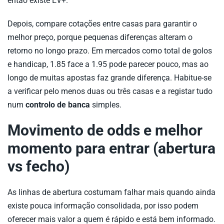
então existe EV+.
Depois, compare cotações entre casas para garantir o
melhor preço, porque pequenas diferenças alteram o
retorno no longo prazo. Em mercados como total de golos
e handicap, 1.85 face a 1.95 pode parecer pouco, mas ao
longo de muitas apostas faz grande diferença. Habitue-se
a verificar pelo menos duas ou três casas e a registar tudo
num
controlo de banca
simples.
Movimento de odds e melhor
momento para entrar (abertura
vs fecho)
As linhas de abertura costumam falhar mais quando ainda
existe pouca informação consolidada, por isso podem
oferecer mais valor a quem é rápido e está bem informado.