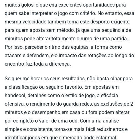
muitos golos, o que cria excelentes oportunidades para
quem sabe interpretar o jogo com critério. No entanto, essa
mesma velocidade também torna este desporto exigente
para quem aposta sem método, já que uma sequência de
minutos pode alterar totalmente o rumo de uma partida.
Por isso, perceber o ritmo das equipas, a forma como
atacam e defendem, e o impacto das rotações ao longo do
encontro faz toda a diferença.
Se quer melhorar os seus resultados, não basta olhar para
a classificação ou seguir o favorito. Em apostas em
handebol, detalhes como o estilo de jogo, a eficácia
ofensiva, o rendimento do guarda-redes, as exclusões de 2
minutos e o desempenho em casa ou fora podem alterar
por completo o valor de uma odd. Com uma análise
simples e consistente, torna-se mais fácil reduzir erros e
identificar jogos em que o mercado pode estar mal