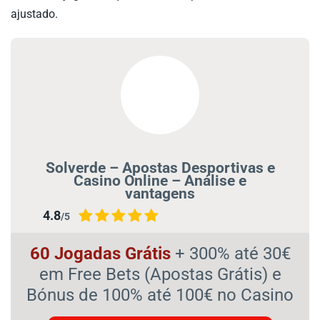
ajustado.
Solverde – Apostas Desportivas e
Casino Online – Análise e
vantagens
4.8
/5
60 Jogadas Grátis
+ 300% até 30€
em Free Bets (Apostas Grátis) e
Bónus de 100% até 100€ no Casino