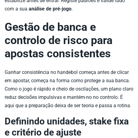
estabilize antes de entrar. Registe padrões e valide tudo
com a sua
análise de pré-jogo
.
Gestão de banca e
controlo de risco para
apostas consistentes
Ganhar consistência no handebol começa antes de clicar
em apostar, começa na forma como protege a sua banca.
Como o jogo é rápido e cheio de oscilações, um plano claro
reduz decisões impulsivas e mantém-no no controlo. É
aqui que a preparação deixa de ser teoria e passa a rotina.
Definindo unidades, stake fixa
e critério de ajuste