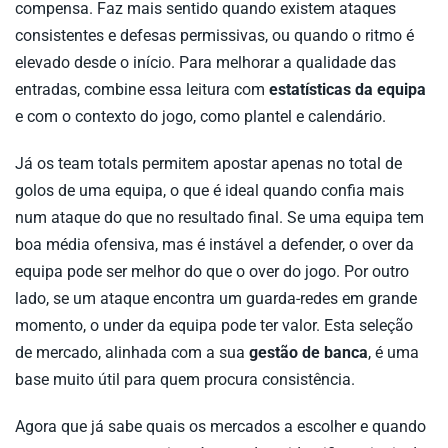
compensa. Faz mais sentido quando existem ataques
consistentes e defesas permissivas, ou quando o ritmo é
elevado desde o início. Para melhorar a qualidade das
entradas, combine essa leitura com
estatísticas da equipa
e com o contexto do jogo, como plantel e calendário.
Já os team totals permitem apostar apenas no total de
golos de uma equipa, o que é ideal quando confia mais
num ataque do que no resultado final. Se uma equipa tem
boa média ofensiva, mas é instável a defender, o over da
equipa pode ser melhor do que o over do jogo. Por outro
lado, se um ataque encontra um guarda-redes em grande
momento, o under da equipa pode ter valor. Esta seleção
de mercado, alinhada com a sua
gestão de banca
, é uma
base muito útil para quem procura consistência.
Agora que já sabe quais os mercados a escolher e quando