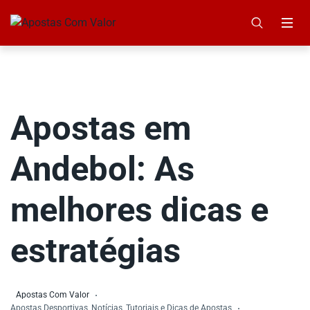
Apostas em
Andebol: As
melhores dicas e
estratégias
Apostas Com Valor
Apostas Desportivas
,
Notícias
,
Tutoriais e Dicas de Apostas