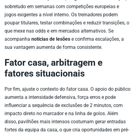
sobretudo em semanas com competições europeias e
jogos exigentes a nível interno. Os treinadores podem
poupar titulares, testar combinações e reduzir transições, o
que mexe nas odds e em mercados alternativos. Se
acompanha
notícias de lesões
e confirma escalações, a
sua vantagem aumenta de forma consistente.
Fator casa, arbitragem e
fatores situacionais
Por fim, ajuste o contexto do fator casa. O apoio do público
aumenta a intensidade defensiva, força erros e pode
influenciar a sequência de exclusões de 2 minutos, com
impacto direto no marcador e na linha de golos. Além
disso, pavilhões mais intensos costumam gerar entradas
fortes da equipa da casa, o que cria oportunidades em pré-