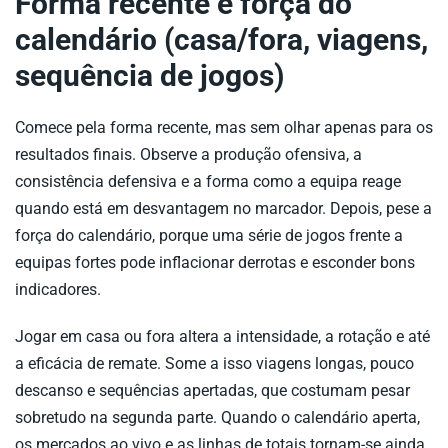
Forma recente e força do
calendário (casa/fora, viagens,
sequência de jogos)
Comece pela forma recente, mas sem olhar apenas para os
resultados finais. Observe a produção ofensiva, a
consistência defensiva e a forma como a equipa reage
quando está em desvantagem no marcador. Depois, pese a
força do calendário, porque uma série de jogos frente a
equipas fortes pode inflacionar derrotas e esconder bons
indicadores.
Jogar em casa ou fora altera a intensidade, a rotação e até
a eficácia de remate. Some a isso viagens longas, pouco
descanso e sequências apertadas, que costumam pesar
sobretudo na segunda parte. Quando o calendário aperta,
os mercados ao vivo e as linhas de totais tornam-se ainda