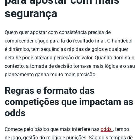
para apostar com mais
segurança
Quem quer apostar com consistência precisa de
compreender o jogo para lá do resultado final. O handebol
é dinâmico, tem sequências rápidas de golos e qualquer
detalhe pode alterar a perceção de valor. Quando domina o
contexto, a tomada de decisão torna-se mais lógica e o seu
planeamento ganha muito mais precisão.
Regras e formato das
competições que impactam as
odds
-
Comece pelo básico que mais interfere nas
odds
, tempo
O
de jogo, gestão do relógio e punições. São dois tempos de