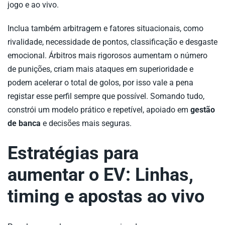
jogo e ao vivo.
Inclua também arbitragem e fatores situacionais, como
rivalidade, necessidade de pontos, classificação e desgaste
emocional. Árbitros mais rigorosos aumentam o número
de punições, criam mais ataques em superioridade e
podem acelerar o total de golos, por isso vale a pena
registar esse perfil sempre que possível. Somando tudo,
constrói um modelo prático e repetível, apoiado em
gestão
de banca
e decisões mais seguras.
Estratégias para
aumentar o EV: Linhas,
timing e apostas ao vivo