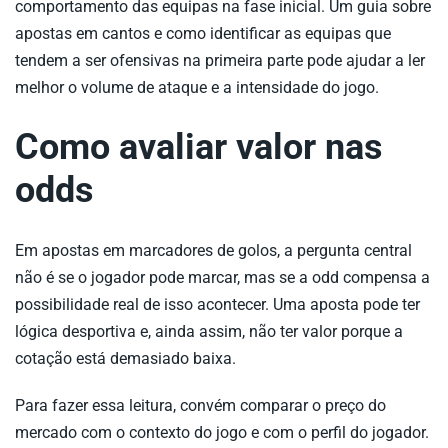
comportamento das equipas na fase inicial. Um guia sobre
apostas em cantos e como identificar as equipas que
tendem a ser ofensivas na primeira parte pode ajudar a ler
melhor o volume de ataque e a intensidade do jogo.
Como avaliar valor nas
odds
Em apostas em marcadores de golos, a pergunta central
não é se o jogador pode marcar, mas se a odd compensa a
possibilidade real de isso acontecer. Uma aposta pode ter
lógica desportiva e, ainda assim, não ter valor porque a
cotação está demasiado baixa.
Para fazer essa leitura, convém comparar o preço do
mercado com o contexto do jogo e com o perfil do jogador.