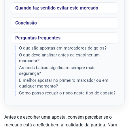
Link
-
Quando faz sentido evitar este mercado
Link
-
Conclusão
Link
-
Perguntas frequentes
Link
-
O que são apostas em marcadores de golos?
Link
O que devo analisar antes de escolher um
-
marcador?
Link
As odds baixas significam sempre mais
-
segurança?
Link
É melhor apostar no primeiro marcador ou em
-
qualquer momento?
Link
-
Como posso reduzir o risco neste tipo de aposta?
Link
Antes de escolher uma aposta, convém perceber se o
mercado está a refletir bem a realidade da partida. Num