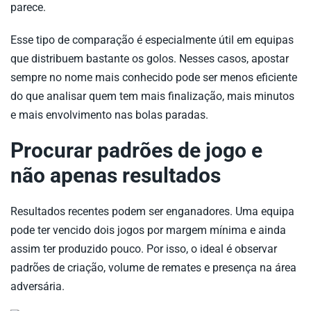
parece.
Esse tipo de comparação é especialmente útil em equipas
que distribuem bastante os golos. Nesses casos, apostar
sempre no nome mais conhecido pode ser menos eficiente
do que analisar quem tem mais finalização, mais minutos
e mais envolvimento nas bolas paradas.
Procurar padrões de jogo e
não apenas resultados
Resultados recentes podem ser enganadores. Uma equipa
pode ter vencido dois jogos por margem mínima e ainda
assim ter produzido pouco. Por isso, o ideal é observar
padrões de criação, volume de remates e presença na área
adversária.