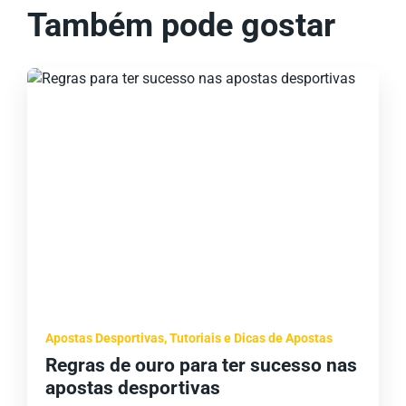
Também pode gostar
Apostas Desportivas
,
Tutoriais e Dicas de Apostas
Regras de ouro para ter sucesso nas
apostas desportivas