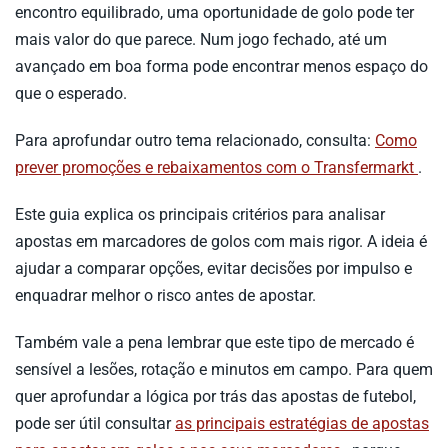
encontro equilibrado, uma oportunidade de golo pode ter
mais valor do que parece. Num jogo fechado, até um
avançado em boa forma pode encontrar menos espaço do
que o esperado.
Para aprofundar outro tema relacionado, consulta:
Como
-
prever promoções e rebaixamentos com o Transfermarkt
.
Co
Este guia explica os principais critérios para analisar
prev
apostas em marcadores de golos com mais rigor. A ideia é
pro
ajudar a comparar opções, evitar decisões por impulso e
e
enquadrar melhor o risco antes de apostar.
reb
com
Também vale a pena lembrar que este tipo de mercado é
o
sensível a lesões, rotação e minutos em campo. Para quem
tran
quer aprofundar a lógica por trás das apostas de futebol,
pode ser útil consultar
as principais estratégias de apostas