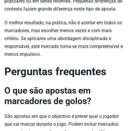
populares ou em séries recentes. Pequenas diferenças de
contexto fazem grande diferença neste tipo de aposta.
O melhor resultado, na prática, não é acertar em todos os
marcadores, mas escolher menos vezes e com mais
critério. Se aplicares uma abordagem disciplinada e
responsável, este mercado torna-se mais compreensível e
menos impulsivo.
Perguntas frequentes
O que são apostas em
marcadores de golos?
São apostas em que o objectivo é prever qual o jogador
que vai marcar durante o jogo. Podem incluir mercados