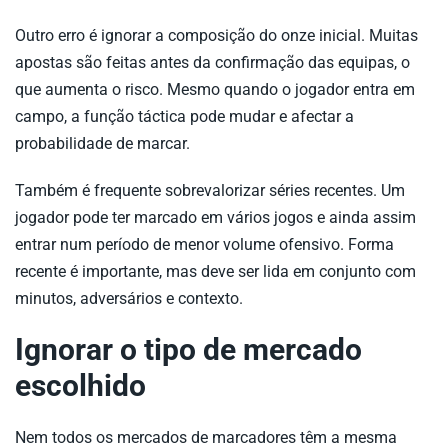
Outro erro é ignorar a composição do onze inicial. Muitas
apostas são feitas antes da confirmação das equipas, o
que aumenta o risco. Mesmo quando o jogador entra em
campo, a função táctica pode mudar e afectar a
probabilidade de marcar.
Também é frequente sobrevalorizar séries recentes. Um
jogador pode ter marcado em vários jogos e ainda assim
entrar num período de menor volume ofensivo. Forma
recente é importante, mas deve ser lida em conjunto com
minutos, adversários e contexto.
Ignorar o tipo de mercado
escolhido
Nem todos os mercados de marcadores têm a mesma