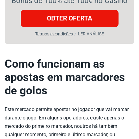
Bónus de 100% até 100€ no Casino
OBTER OFERTA
Termos e condições
LER ANÁLISE
Como funcionam as
apostas em marcadores
de golos
Este mercado permite apostar no jogador que vai marcar
durante o jogo. Em alguns operadores, existe apenas o
mercado do primeiro marcador, noutros há também
qualquer momento, primeiro e último marcador, ou