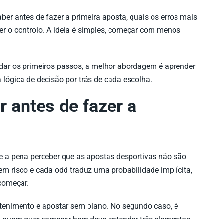
sao
aber antes de fazer a primeira aposta, quais os erros mais
odds
er o controlo. A ideia é simples, começar com menos
tudo
explicado
 dar os primeiros passos, a melhor abordagem é aprender
a lógica de decisão por trás de cada escolha.
 antes de fazer a
le a pena perceber que as apostas desportivas não são
m risco e cada odd traduz uma probabilidade implícita,
começar.
retenimento e apostar sem plano. No segundo caso, é