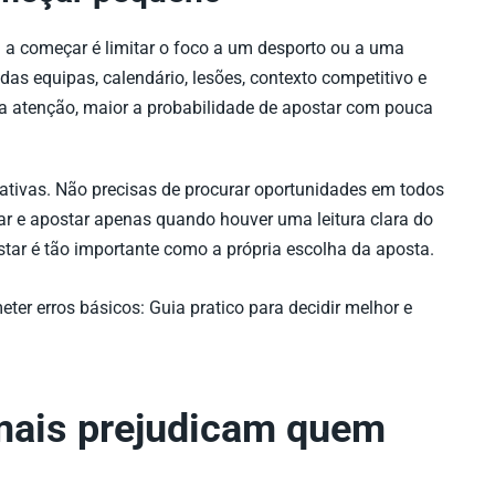
desportivas
a
 a começar é limitar o foco a um desporto ou a uma
fazer
s equipas, calendário, lesões, contexto competitivo e
apostas
a atenção, maior a probabilidade de apostar com pouca
desportivas
tivas. Não precisas de procurar oportunidades em todos
ar e apostar apenas quando houver uma leitura clara do
tar é tão importante como a própria escolha da aposta.
 mais prejudicam quem