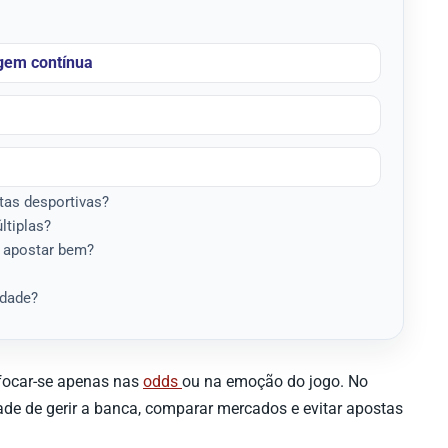
-
agem contínua
Link
-
tas desportivas?
Link
-
tiplas?
Link
-
 apostar bem?
Link
ink
-
idade?
Link
-
 focar-se apenas nas
odds
ou na emoção do jogo. No
O
ade de gerir a banca, comparar mercados e evitar apostas
que