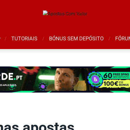
TUTORIAIS
BÓNUS SEM DEPÓSITO
FÓRU
as apostas