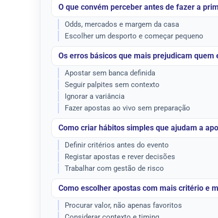
O que convém perceber antes de fazer a prim
-
Odds, mercados e margem da casa
Link
-
Escolher um desporto e começar pequeno
Link
Os erros básicos que mais prejudicam quem 
-
Apostar sem banca definida
Link
-
Seguir palpites sem contexto
Link
-
Ignorar a variância
Link
-
Fazer apostas ao vivo sem preparação
Link
Como criar hábitos simples que ajudam a ap
-
Definir critérios antes do evento
Link
-
Registar apostas e rever decisões
Link
-
Trabalhar com gestão de risco
Link
Como escolher apostas com mais critério e 
-
Procurar valor, não apenas favoritos
Link
-
Considerar contexto e timing