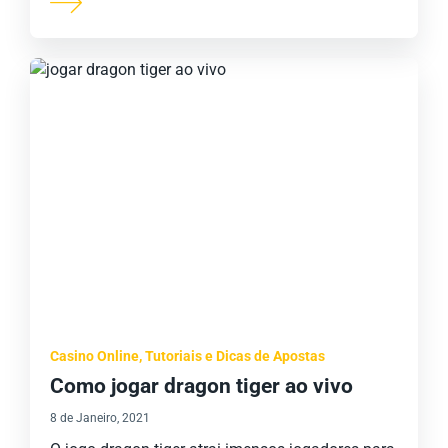
Casino Online
,
Tutoriais e Dicas de Apostas
Como jogar dragon tiger ao vivo
8 de Janeiro, 2021