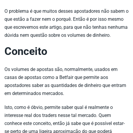
O problema é que muitos desses apostadores não sabem o
que estão a fazer nem o porquê. Então é por isso mesmo
que escrevemos este artigo, para que não tenhas nenhuma
dúvida nem questão sobre os volumes de dinheiro.
Conceito
Os volumes de apostas são, normalmente, usados em
casas de apostas como a Betfair que permite aos
apostadores saber as quantidades de dinheiro que entram
em determinados mercados.
Isto, como é óbvio, permite saber qual é realmente o
interesse real dos traders nesse tal mercado. Quem
conhece este conceito, então já sabe que é possível estar-
se perto de uma ligeira aproximação do que poderá