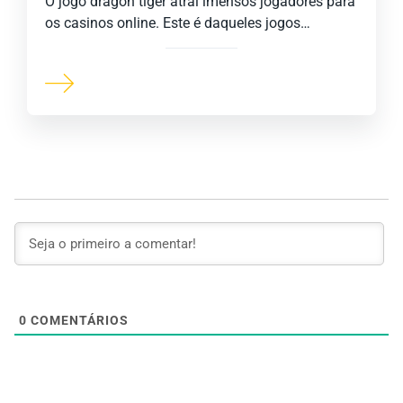
O jogo dragon tiger atrai imensos jogadores para
os casinos online. Este é daqueles jogos…
0
COMENTÁRIOS