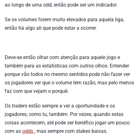
ao longo de uma odd, então pode ser um indicador.
Se os volumes forem muito elevados para aquela liga,
então há algo ali que pode estar a ocorrer.
Deve-se então olhar com atenção para aquele jogo e
também para as estatísticas com outros olhos. Entender
porque vão todos no mesmo sentidos pode não fazer ver
os jogadores ver que o volume tem razão, mas pelo menos
faz com que vejam o porquê.
Os traders estão sempre a ver a oportunidade e os
jogadores, como tu, também. Por vezes, quando estas
coisas acontecem, até pode ser benéfico jogar um pouco
-
com as
odds
, mas sempre com stakes baixas.
O