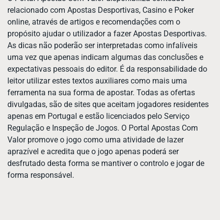
relacionado com Apostas Desportivas, Casino e Poker
online, através de artigos e recomendações com o
propósito ajudar o utilizador a fazer Apostas Desportivas.
As dicas não poderão ser interpretadas como infalíveis
uma vez que apenas indicam algumas das conclusões e
expectativas pessoais do editor. É da responsabilidade do
leitor utilizar estes textos auxiliares como mais uma
ferramenta na sua forma de apostar. Todas as ofertas
divulgadas, são de sites que aceitam jogadores residentes
apenas em Portugal e estão licenciados pelo Serviço
Regulação e Inspeção de Jogos. O Portal Apostas Com
Valor promove o jogo como uma atividade de lazer
aprazível e acredita que o jogo apenas poderá ser
desfrutado desta forma se mantiver o controlo e jogar de
forma responsável.