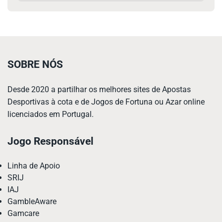
SOBRE NÓS
Desde 2020 a partilhar os melhores sites de Apostas
Desportivas à cota e de Jogos de Fortuna ou Azar online
licenciados em Portugal.
Jogo Responsável
Linha de Apoio
SRIJ
IAJ
GambleAware
Gamcare