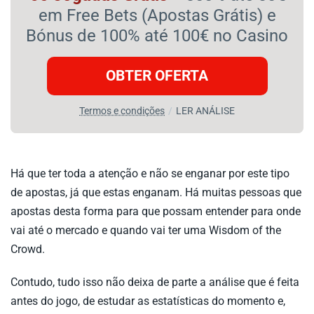
em Free Bets (Apostas Grátis) e
Bónus de 100% até 100€ no Casino
OBTER OFERTA
Termos e condições
LER ANÁLISE
Há que ter toda a atenção e não se enganar por este tipo
de apostas, já que estas enganam. Há muitas pessoas que
apostas desta forma para que possam entender para onde
vai até o mercado e quando vai ter uma Wisdom of the
Crowd.
Contudo, tudo isso não deixa de parte a análise que é feita
antes do jogo, de estudar as estatísticas do momento e,