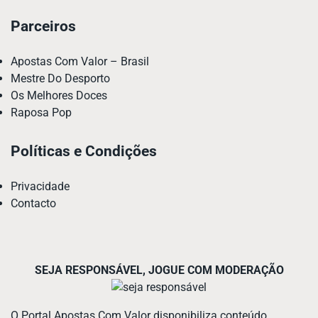
Parceiros
Apostas Com Valor – Brasil
Mestre Do Desporto
Os Melhores Doces
Raposa Pop
Políticas e Condições
Privacidade
Contacto
SEJA RESPONSÁVEL, JOGUE COM MODERAÇÃO
O Portal Apostas Com Valor disponibiliza conteúdo