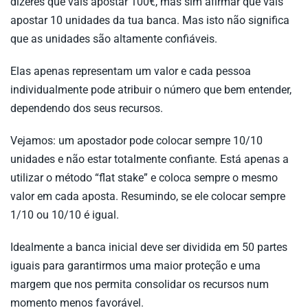
dizeres que vais apostar 100€, mas sim afirmar que vais
apostar 10 unidades da tua banca. Mas isto não significa
que as unidades são altamente confiáveis.
Elas apenas representam um valor e cada pessoa
individualmente pode atribuir o número que bem entender,
dependendo dos seus recursos.
Vejamos: um apostador pode colocar sempre 10/10
unidades e não estar totalmente confiante. Está apenas a
utilizar o método “flat stake” e coloca sempre o mesmo
valor em cada aposta. Resumindo, se ele colocar sempre
1/10 ou 10/10 é igual.
Idealmente a banca inicial deve ser dividida em 50 partes
iguais para garantirmos uma maior proteção e uma
margem que nos permita consolidar os recursos num
momento menos favorável.