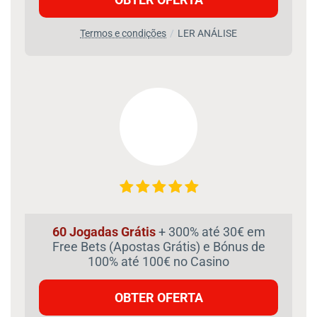
Termos e condições
LER ANÁLISE
60 Jogadas Grátis
+ 300% até 30€ em
Free Bets (Apostas Grátis) e Bónus de
100% até 100€ no Casino
OBTER OFERTA