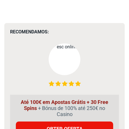
RECOMENDAMOS:
Até 100€ em Apostas Grátis + 30 Free
Spins
+ Bónus de 100% até 250€ no
Casino
OBTER OFERTA