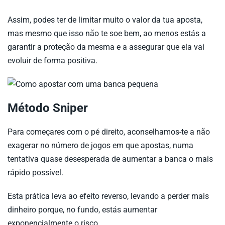
Assim, podes ter de limitar muito o valor da tua aposta,
mas mesmo que isso não te soe bem, ao menos estás a
garantir a proteção da mesma e a assegurar que ela vai
evoluir de forma positiva.
Método Sniper
Para começares com o pé direito, aconselhamos-te a não
exagerar no número de jogos em que apostas, numa
tentativa quase desesperada de aumentar a banca o mais
rápido possível.
Esta prática leva ao efeito reverso, levando a perder mais
dinheiro porque, no fundo, estás aumentar
exponencialmente o risco.