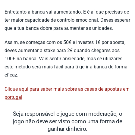
Entretanto a banca vai aumentando. E é aí que precisas de
ter maior capacidade de controlo emocional. Deves esperar
que a tua banca dobre para aumentar as unidades.
Assim, se começas com os 50€ e investes 1€ por aposta,
deves aumentar a stake para 2€ quando chegares aos
100€ na banca. Vais sentir ansiedade, mas se utilizares
este método será mais fácil para ti gerir a banca de forma
eficaz.
Clique aqui para saber mais sobre as casas de apostas em
-
portugal
Casas
de
Seja responsável e jogue com moderação, o
jogo não deve ser visto como uma forma de
apostas
ganhar dinheiro.
desportivas