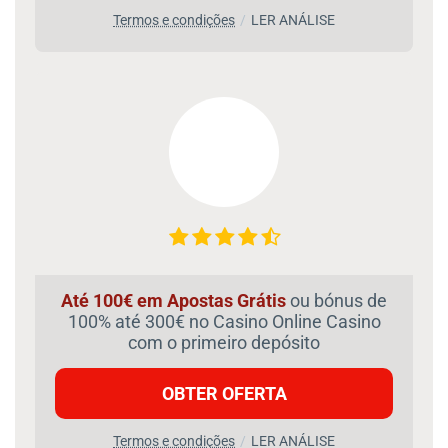
Termos e condições
LER ANÁLISE
Até 100€ em Apostas Grátis
ou bónus de
100% até 300€ no Casino Online Casino
com o primeiro depósito
OBTER OFERTA
Termos e condições
LER ANÁLISE