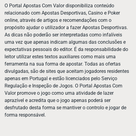
O Portal Apostas Com Valor disponibiliza conteúdo
relacionado com Apostas Desportivas, Casino e Poker
online, através de artigos e recomendações com o
propósito ajudar o utilizador a fazer Apostas Desportivas.
As dicas não poderão ser interpretadas como infalíveis
uma vez que apenas indicam algumas das conclusões e
expectativas pessoais do editor. É da responsabilidade do
leitor utilizar estes textos auxiliares como mais uma
ferramenta na sua forma de apostar. Todas as ofertas
divulgadas, são de sites que aceitam jogadores residentes
apenas em Portugal e estão licenciados pelo Serviço
Regulação e Inspeção de Jogos. O Portal Apostas Com
Valor promove o jogo como uma atividade de lazer
aprazível e acredita que o jogo apenas poderá ser
desfrutado desta forma se mantiver o controlo e jogar de
forma responsável.