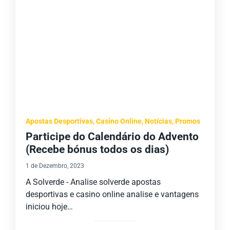
Apostas Desportivas
,
Casino Online
,
Notícias
,
Promos
Participe do Calendário do Advento
(Recebe bónus todos os dias)
1 de Dezembro, 2023
A Solverde - Analise solverde apostas
desportivas e casino online analise e vantagens
iniciou hoje…