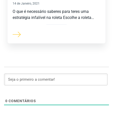
14 de Janeiro, 2021
O que é necessário saberes para teres uma
estratégia infalível na roleta Escolhe a roleta…
0
COMENTÁRIOS