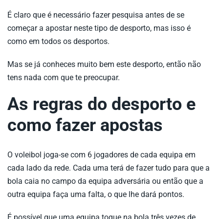
É claro que é necessário fazer pesquisa antes de se
começar a apostar neste tipo de desporto, mas isso é
como em todos os desportos.
Mas se já conheces muito bem este desporto, então não
tens nada com que te preocupar.
As regras do desporto e
como fazer apostas
O voleibol joga-se com 6 jogadores de cada equipa em
cada lado da rede. Cada uma terá de fazer tudo para que a
bola caia no campo da equipa adversária ou então que a
outra equipa faça uma falta, o que lhe dará pontos.
É possível que uma equipa toque na bola três vezes de