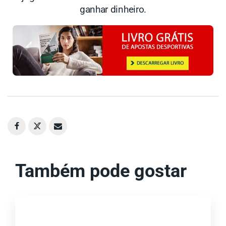
ganhar dinheiro.
Também pode gostar