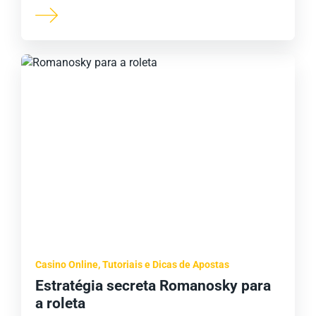
Casino Online
,
Tutoriais e Dicas de Apostas
Estratégia secreta Romanosky para
a roleta