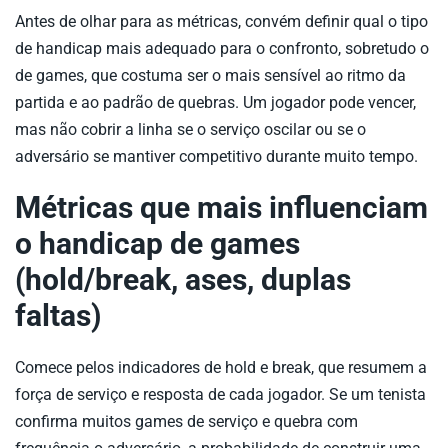
Antes de olhar para as métricas, convém definir qual o tipo
de handicap mais adequado para o confronto, sobretudo o
de games, que costuma ser o mais sensível ao ritmo da
partida e ao padrão de quebras. Um jogador pode vencer,
mas não cobrir a linha se o serviço oscilar ou se o
adversário se mantiver competitivo durante muito tempo.
Métricas que mais influenciam
o handicap de games
(hold/break, ases, duplas
faltas)
Comece pelos indicadores de hold e break, que resumem a
força de serviço e resposta de cada jogador. Se um tenista
confirma muitos games de serviço e quebra com