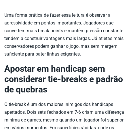
Uma forma prática de fazer essa leitura é observar a
agressividade em pontos importantes. Jogadores que
convertem mais break points e mantêm pressão constante
tendem a construir vantagens mais largas. Já atletas mais
conservadores podem ganhar o jogo, mas sem margem
suficiente para bater linhas exigentes.
Apostar em handicap sem
considerar tie-breaks e padrão
de quebras
O tie-break é um dos maiores inimigos dos handicaps
apertados. Dois sets fechados em 7-6 criam uma diferença
mínima de games, mesmo quando um jogador foi superior
em vários momentos. Em superfícies rápidas, onde os