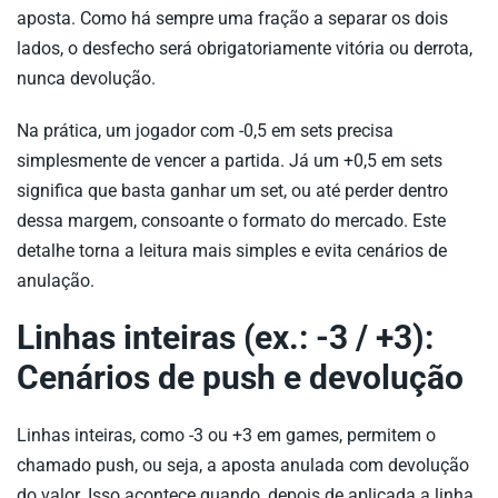
aposta. Como há sempre uma fração a separar os dois
lados, o desfecho será obrigatoriamente vitória ou derrota,
nunca devolução.
Na prática, um jogador com -0,5 em sets precisa
simplesmente de vencer a partida. Já um +0,5 em sets
significa que basta ganhar um set, ou até perder dentro
dessa margem, consoante o formato do mercado. Este
detalhe torna a leitura mais simples e evita cenários de
anulação.
Linhas inteiras (ex.: -3 / +3):
Cenários de push e devolução
Linhas inteiras, como -3 ou +3 em games, permitem o
chamado push, ou seja, a aposta anulada com devolução
do valor. Isso acontece quando, depois de aplicada a linha