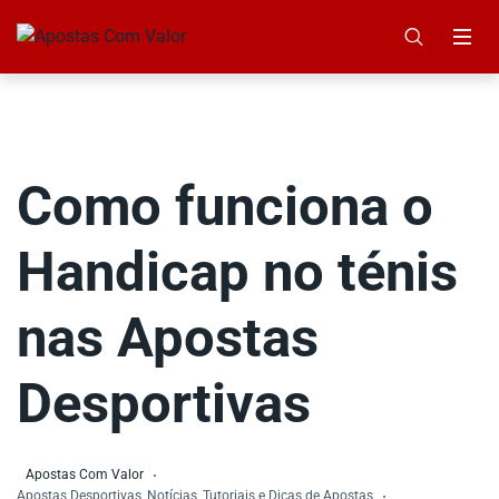
Como funciona o
Handicap no ténis
nas Apostas
Desportivas
Apostas Com Valor
Apostas Desportivas
,
Notícias
,
Tutoriais e Dicas de Apostas