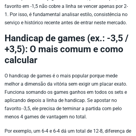
favorito em -1,5 não cobre a linha se vencer apenas por 2-
1. Por isso, é fundamental analisar estilo, consistência no
serviço e histórico recente antes de entrar neste mercado.
Handicap de games (ex.: -3,5 /
+3,5): O mais comum e como
calcular
O handicap de games é o mais popular porque mede
melhor a dimensão da vitória sem exigir um placar exato.
Funciona somando os games ganhos em todos os sets e
aplicando depois a linha de handicap. Se apostar no
favorito -3,5, ele precisa de terminar a partida com pelo
menos 4 games de vantagem no total.
Por exemplo, um 6-4 e 6-4 dá um total de 12-8, diferença de