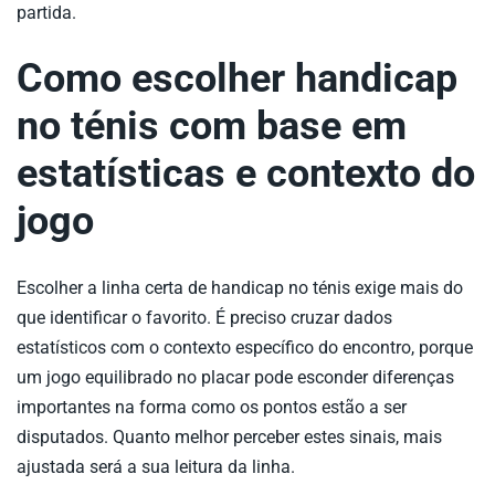
partida.
Como escolher handicap
no ténis com base em
estatísticas e contexto do
jogo
Escolher a linha certa de handicap no ténis exige mais do
que identificar o favorito. É preciso cruzar dados
estatísticos com o contexto específico do encontro, porque
um jogo equilibrado no placar pode esconder diferenças
importantes na forma como os pontos estão a ser
disputados. Quanto melhor perceber estes sinais, mais
ajustada será a sua leitura da linha.