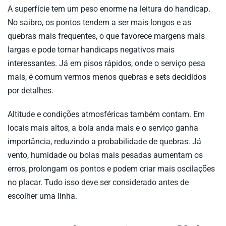
A superfície tem um peso enorme na leitura do handicap.
No saibro, os pontos tendem a ser mais longos e as
quebras mais frequentes, o que favorece margens mais
largas e pode tornar handicaps negativos mais
interessantes. Já em pisos rápidos, onde o serviço pesa
mais, é comum vermos menos quebras e sets decididos
por detalhes.
Altitude e condições atmosféricas também contam. Em
locais mais altos, a bola anda mais e o serviço ganha
importância, reduzindo a probabilidade de quebras. Já
vento, humidade ou bolas mais pesadas aumentam os
erros, prolongam os pontos e podem criar mais oscilações
no placar. Tudo isso deve ser considerado antes de
escolher uma linha.