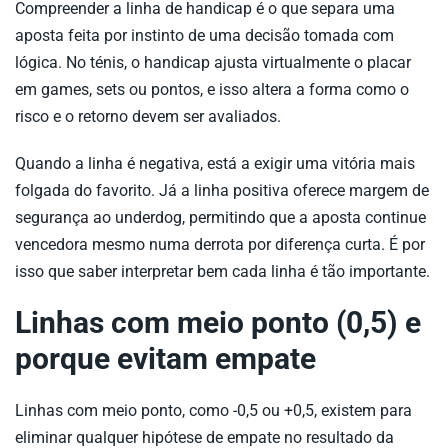
Compreender a linha de handicap é o que separa uma
aposta feita por instinto de uma decisão tomada com
lógica. No ténis, o handicap ajusta virtualmente o placar
em games, sets ou pontos, e isso altera a forma como o
risco e o retorno devem ser avaliados.
Quando a linha é negativa, está a exigir uma vitória mais
folgada do favorito. Já a linha positiva oferece margem de
segurança ao underdog, permitindo que a aposta continue
vencedora mesmo numa derrota por diferença curta. É por
isso que saber interpretar bem cada linha é tão importante.
Linhas com meio ponto (0,5) e
porque evitam empate
Linhas com meio ponto, como -0,5 ou +0,5, existem para
eliminar qualquer hipótese de empate no resultado da