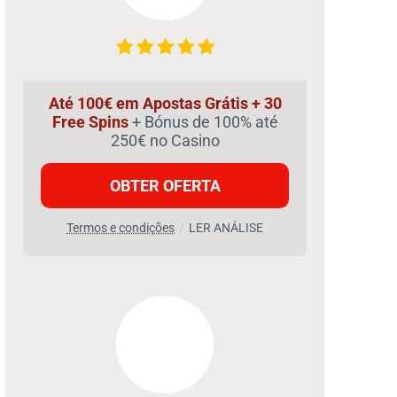
Até 100€ em Apostas Grátis + 30
Free Spins
+ Bónus de 100% até
250€ no Casino
OBTER OFERTA
Termos e condições
LER ANÁLISE