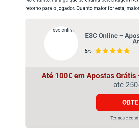
retorno para o jogador. Quanto maior for esta, maior
ESC Online – Apos
An
5
/5
Até 100€ em Apostas Grátis 
até 250
OBTE
Termos e cond