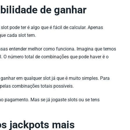
bilidade de ganhar
t pode ter é algo que é fácil de calcular. Apenas
que cada slot tem.
sas entender melhor como funciona. Imagina que temos
l. O número total de combinações que pode haver é o
 ganhar em qualquer slot já que é muito simples. Para
 pelas combinações totais possíveis.
 pagamento. Mas se já jogaste slots ou se tens
os jackpots mais