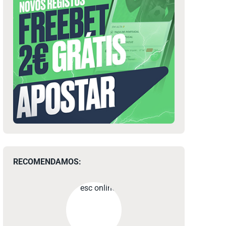
RECOMENDAMOS: