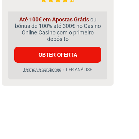
Até 100€ em Apostas Grátis
ou
bónus de 100% até 300€ no Casino
Online Casino com o primeiro
depósito
OBTER OFERTA
Termos e condições
LER ANÁLISE