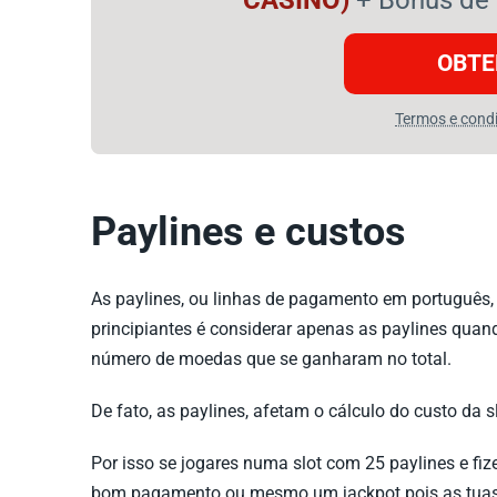
CASINO)
+ Bónus de 
OBTE
Termos e cond
Paylines e custos
As paylines, ou linhas de pagamento em português,
principiantes é considerar apenas as paylines qua
número de moedas que se ganharam no total.
De fato, as paylines, afetam o cálculo do custo da sl
Por isso se jogares numa slot com 25 paylines e f
bom pagamento ou mesmo um jackpot pois as tuas 