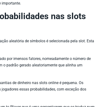
e importante.
babilidades nas slots
ção aleatória de símbolos é selecionada pela slot. Esta
nado por imensos fatores, nomeadamente o número de
ém o padrão gerado aleatoriamente que alinha um
antias de dinheiro nas slots online é pequena. Os
s jogadores essas probabilidades, com exceção dos
urn to Player que é uma percentagem que se traduz num