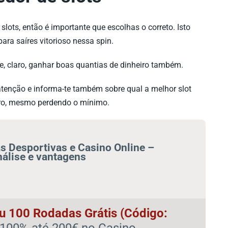
slots, então é importante que escolhas o correto. Isto
ara saíres vitorioso nessa spin.
 e, claro, ganhar boas quantias de dinheiro também.
atenção e informa-te também sobre qual a melhor slot
iro, mesmo perdendo o mínimo.
s Desportivas e Casino Online –
álise e vantagens
u 100 Rodadas Grátis (Código: