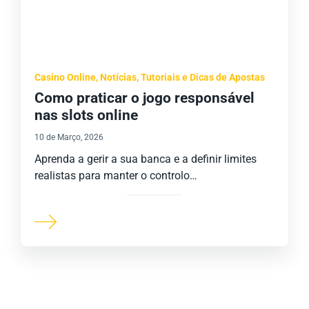
Casino Online
,
Notícias
,
Tutoriais e Dicas de Apostas
Como praticar o jogo responsável
nas slots online
10 de Março, 2026
Aprenda a gerir a sua banca e a definir limites
realistas para manter o controlo…