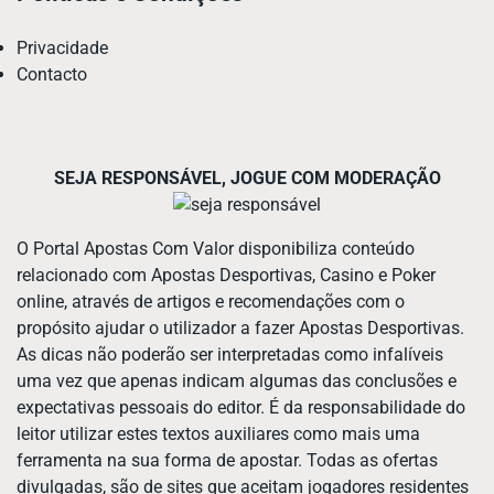
Privacidade
Contacto
SEJA RESPONSÁVEL, JOGUE COM MODERAÇÃO
O Portal Apostas Com Valor disponibiliza conteúdo
relacionado com Apostas Desportivas, Casino e Poker
online, através de artigos e recomendações com o
propósito ajudar o utilizador a fazer Apostas Desportivas.
As dicas não poderão ser interpretadas como infalíveis
uma vez que apenas indicam algumas das conclusões e
expectativas pessoais do editor. É da responsabilidade do
leitor utilizar estes textos auxiliares como mais uma
ferramenta na sua forma de apostar. Todas as ofertas
divulgadas, são de sites que aceitam jogadores residentes