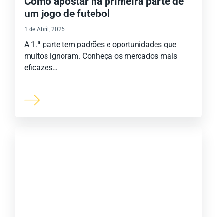
Como apostar na primeira parte de
um jogo de futebol
1 de Abril, 2026
A 1.ª parte tem padrões e oportunidades que
muitos ignoram. Conheça os mercados mais
eficazes…