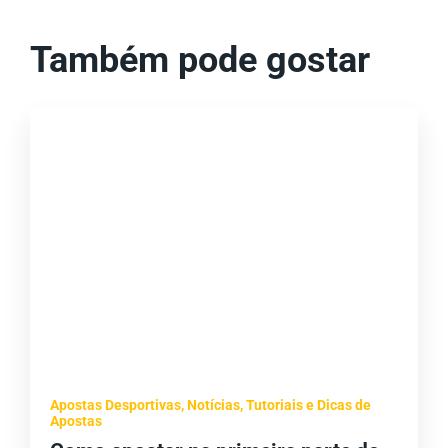
Também pode gostar
Apostas Desportivas
,
Notícias
,
Tutoriais e Dicas de
Apostas