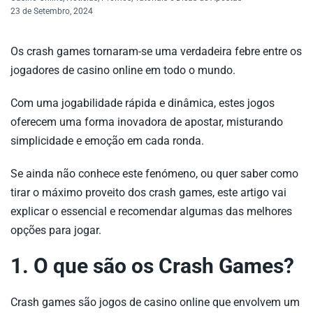
23 de Setembro, 2024
Os crash games tornaram-se uma verdadeira febre entre os
jogadores de casino online em todo o mundo.
Com uma jogabilidade rápida e dinâmica, estes jogos
oferecem uma forma inovadora de apostar, misturando
simplicidade e emoção em cada ronda.
Se ainda não conhece este fenómeno, ou quer saber como
tirar o máximo proveito dos crash games, este artigo vai
explicar o essencial e recomendar algumas das melhores
opções para jogar.
1. O que são os Crash Games?
Crash games são jogos de casino online que envolvem um