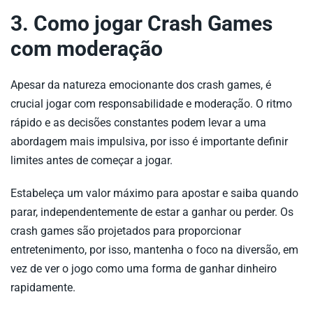
3. Como jogar Crash Games
com moderação
Apesar da natureza emocionante dos crash games, é
crucial jogar com responsabilidade e moderação. O ritmo
rápido e as decisões constantes podem levar a uma
abordagem mais impulsiva, por isso é importante definir
limites antes de começar a jogar.
Estabeleça um valor máximo para apostar e saiba quando
parar, independentemente de estar a ganhar ou perder. Os
crash games são projetados para proporcionar
entretenimento, por isso, mantenha o foco na diversão, em
vez de ver o jogo como uma forma de ganhar dinheiro
rapidamente.