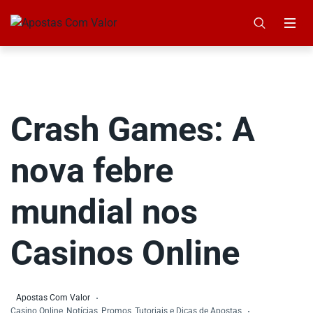
Crash Games: A
nova febre
mundial nos
Casinos Online
Apostas Com Valor
Casino Online
,
Notícias
,
Promos
,
Tutoriais e Dicas de Apostas