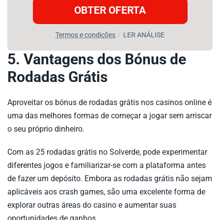
OBTER OFERTA
Termos e condições
LER ANÁLISE
5. Vantagens dos Bónus de
Rodadas Grátis
Aproveitar os bónus de rodadas grátis nos casinos online é
uma das melhores formas de começar a jogar sem arriscar
o seu próprio dinheiro.
Com as 25 rodadas grátis no Solverde, pode experimentar
diferentes jogos e familiarizar-se com a plataforma antes
de fazer um depósito. Embora as rodadas grátis não sejam
aplicáveis aos crash games, são uma excelente forma de
explorar outras áreas do casino e aumentar suas
oportunidades de ganhos.