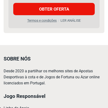
OBTER OFERTA
Termos e condições
LER ANÁLISE
SOBRE NÓS
Desde 2020 a partilhar os melhores sites de Apostas
Desportivas à cota e de Jogos de Fortuna ou Azar online
licenciados em Portugal.
Jogo Responsável