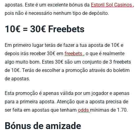
-
apostas. Este é um excelente bónus da
Estoril Sol Casinos
,
Bo
pois não é necessário nenhum tipo de depósito.
es
10€ = 30€ Freebets
Em primeiro lugar terás de fazer a tua aposta de 10€ e
-
depois irás receber 30€ em
freebets
, o que é realmente
O
algo muito bom. Estes 30€ são um conjunto de 3 freebets
que
de 10€. Terás de escolher a promoção através do boletim
sao
de apostas.
freebets
Esta promoção é apenas válida por um jogador e apenas
para a primeira aposta. Atenção que a aposta precisa de
-
ser feita em apostas que tenham
odds
mínimas de 1.70.
O
Bónus de amizade
que
sao