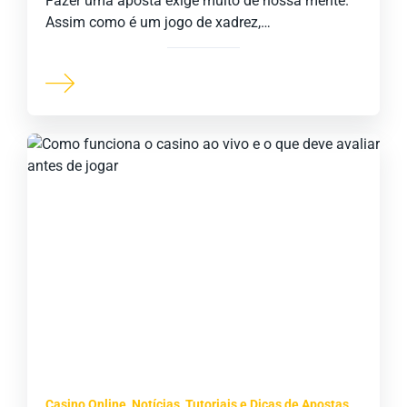
Fazer uma aposta exige muito de nossa mente.
Assim como é um jogo de xadrez,…
Casino Online
,
Notícias
,
Tutoriais e Dicas de Apostas