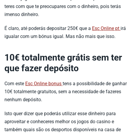
gratis
teres com que te preocupares com o dinheiro, pois terás
de
imenso dinheiro.
10e
bonus
-
É claro, até poderás depositar 250€ que a
Esc Online pt
irá
analise
Bonu
igualar com um bónus igual. Mas não mais que isso.
e
escon
vantagens
-
10€ totalmente grátis sem ter
Bonus
que fazer depósito
esconline
-
Com este
Esc Online bonus
tens a possibilidade de ganhar
Bonus
10€ totalmente gratuitos, sem a necessidade de fazeres
esconline
nenhum depósito.
Isto quer dizer que poderás utilizar esse dinheiro para
aproveitar e conheceres melhor os jogos do casino e
também quais são os desportos disponíveis na casa de