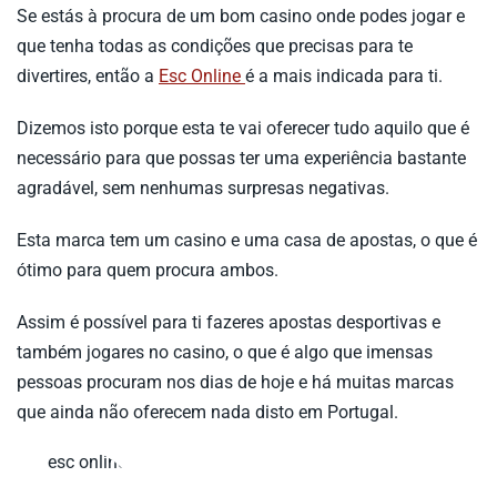
Se estás à procura de um bom casino onde podes jogar e
que tenha todas as condições que precisas para te
-
divertires, então a
Esc Online
é a mais indicada para ti.
Analise
Dizemos isto porque esta te vai oferecer tudo aquilo que é
esc
necessário para que possas ter uma experiência bastante
online
agradável, sem nenhumas surpresas negativas.
aposta
gratis
Esta marca tem um casino e uma casa de apostas, o que é
de
ótimo para quem procura ambos.
10e
bonus
Assim é possível para ti fazeres apostas desportivas e
analise
também jogares no casino, o que é algo que imensas
e
pessoas procuram nos dias de hoje e há muitas marcas
vantagens
que ainda não oferecem nada disto em Portugal.