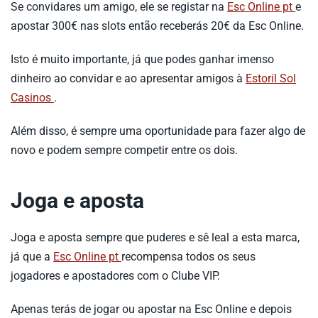
-
Se convidares um amigo, ele se registar na
Esc Online pt
e
odds
Bon
apostar 300€ nas slots então receberás 20€ da Esc Online.
tudo
esco
explicado
Isto é muito importante, já que podes ganhar imenso
dinheiro ao convidar e ao apresentar amigos à
Estoril Sol
-
Casinos
.
Bonus
Além disso, é sempre uma oportunidade para fazer algo de
esconline
novo e podem sempre competir entre os dois.
-
Joga e aposta
Bonus
esconline
Joga e aposta sempre que puderes e sê leal a esta marca,
-
já que a
Esc Online pt
recompensa todos os seus
Bonus
jogadores e apostadores com o Clube VIP.
esconline
Apenas terás de jogar ou apostar na Esc Online e depois