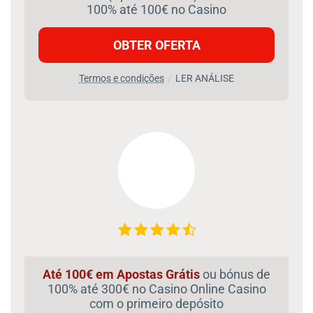
100% até 100€ no Casino
OBTER OFERTA
Termos e condições
LER ANÁLISE
Até 100€ em Apostas Grátis
ou bónus de
100% até 300€ no Casino Online Casino
com o primeiro depósito