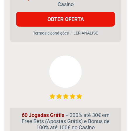
Casino
OBTER OFERTA
Termos e condições
LER ANÁLISE
60 Jogadas Grátis
+ 300% até 30€ em
Free Bets (Apostas Grátis) e Bónus de
100% até 100€ no Casino