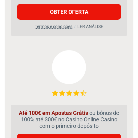
OBTER OFERTA
Termos e condições
LER ANÁLISE
Até 100€ em Apostas Grátis
ou bónus de
100% até 300€ no Casino Online Casino
com o primeiro depósito