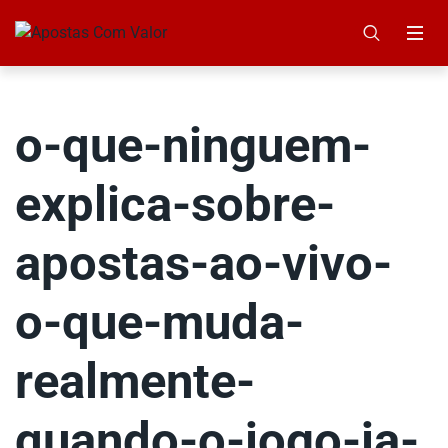
o-que-ninguem-
explica-sobre-
apostas-ao-vivo-
o-que-muda-
realmente-
quando-o-jogo-ja-