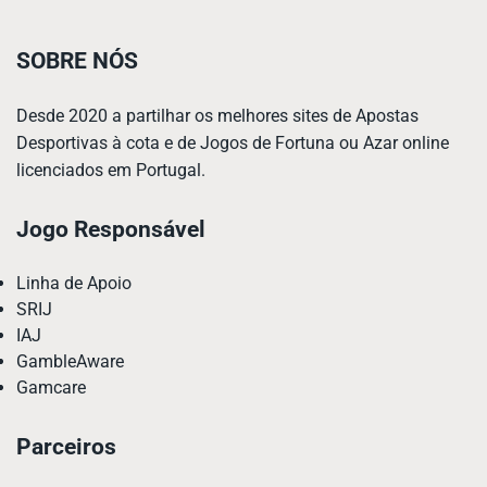
SOBRE NÓS
Desde 2020 a partilhar os melhores sites de Apostas
Desportivas à cota e de Jogos de Fortuna ou Azar online
licenciados em Portugal.
Jogo Responsável
Linha de Apoio
SRIJ
IAJ
GambleAware
Gamcare
Parceiros