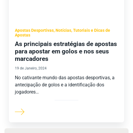
Apostas Desportivas
,
Notícias
,
Tutoriais e Dicas de
Apostas
As principais estratégias de apostas
para apostar em golos e nos seus
marcadores
19 de Janeiro, 2024
No cativante mundo das apostas desportivas, a
antecipação de golos e a identificação dos
jogadores…