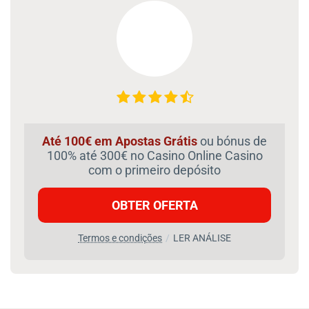
Até 100€ em Apostas Grátis
ou bónus de
100% até 300€ no Casino Online Casino
com o primeiro depósito
OBTER OFERTA
Termos e condições
LER ANÁLISE