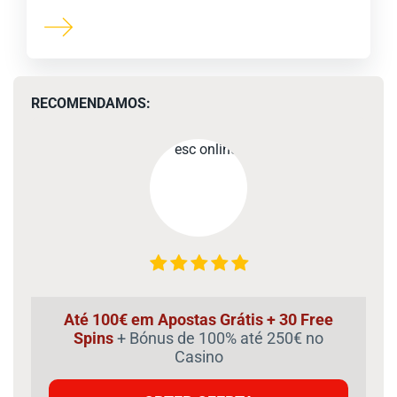
RECOMENDAMOS:
Até 100€ em Apostas Grátis + 30 Free
Spins
+ Bónus de 100% até 250€ no
Casino