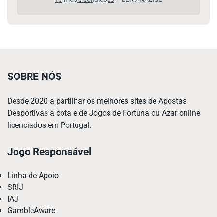
SOBRE NÓS
Desde 2020 a partilhar os melhores sites de Apostas
Desportivas à cota e de Jogos de Fortuna ou Azar online
licenciados em Portugal.
Jogo Responsável
Linha de Apoio
SRIJ
IAJ
GambleAware