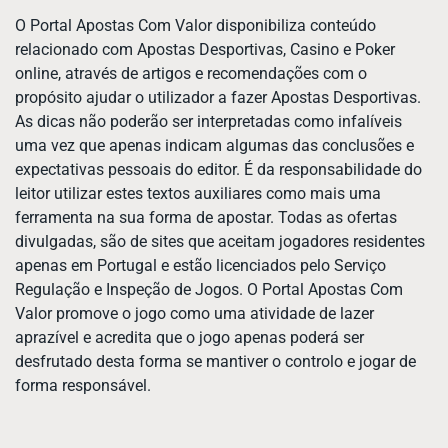
O Portal Apostas Com Valor disponibiliza conteúdo
relacionado com Apostas Desportivas, Casino e Poker
online, através de artigos e recomendações com o
propósito ajudar o utilizador a fazer Apostas Desportivas.
As dicas não poderão ser interpretadas como infalíveis
uma vez que apenas indicam algumas das conclusões e
expectativas pessoais do editor. É da responsabilidade do
leitor utilizar estes textos auxiliares como mais uma
ferramenta na sua forma de apostar. Todas as ofertas
divulgadas, são de sites que aceitam jogadores residentes
apenas em Portugal e estão licenciados pelo Serviço
Regulação e Inspeção de Jogos. O Portal Apostas Com
Valor promove o jogo como uma atividade de lazer
aprazível e acredita que o jogo apenas poderá ser
desfrutado desta forma se mantiver o controlo e jogar de
forma responsável.