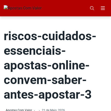
riscos-cuidados-
essenciais-
apostas-online-
convem-saber-
antes-apostar-3
Apostas Com Valor
21 de Maio, 2026