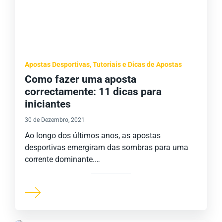
Apostas Desportivas
,
Tutoriais e Dicas de Apostas
Como fazer uma aposta
correctamente: 11 dicas para
iniciantes
30 de Dezembro, 2021
Ao longo dos últimos anos, as apostas
desportivas emergiram das sombras para uma
corrente dominante.…