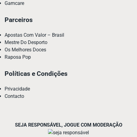
Gamcare
Parceiros
Apostas Com Valor – Brasil
Mestre Do Desporto
Os Melhores Doces
Raposa Pop
Políticas e Condições
Privacidade
Contacto
SEJA RESPONSÁVEL, JOGUE COM MODERAÇÃO