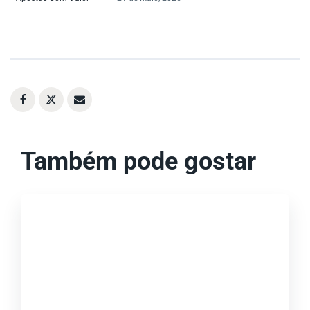
-
Wp
content
uploads
2026
05
riscos
cuidados
Também pode gostar
essenciais
apostas
online
convem
saber
antes
apostar
3.webp