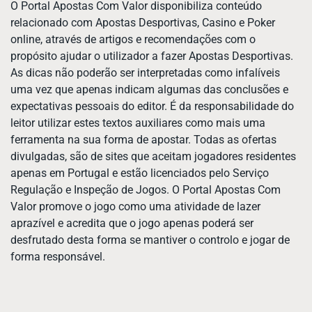
O Portal Apostas Com Valor disponibiliza conteúdo
relacionado com Apostas Desportivas, Casino e Poker
online, através de artigos e recomendações com o
propósito ajudar o utilizador a fazer Apostas Desportivas.
As dicas não poderão ser interpretadas como infalíveis
uma vez que apenas indicam algumas das conclusões e
expectativas pessoais do editor. É da responsabilidade do
leitor utilizar estes textos auxiliares como mais uma
ferramenta na sua forma de apostar. Todas as ofertas
divulgadas, são de sites que aceitam jogadores residentes
apenas em Portugal e estão licenciados pelo Serviço
Regulação e Inspeção de Jogos. O Portal Apostas Com
Valor promove o jogo como uma atividade de lazer
aprazível e acredita que o jogo apenas poderá ser
desfrutado desta forma se mantiver o controlo e jogar de
forma responsável.