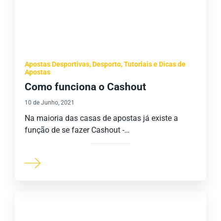
Apostas Desportivas
,
Desporto
,
Tutoriais e Dicas de
Apostas
Como funciona o Cashout
10 de Junho, 2021
Na maioria das casas de apostas já existe a
função de se fazer Cashout -…