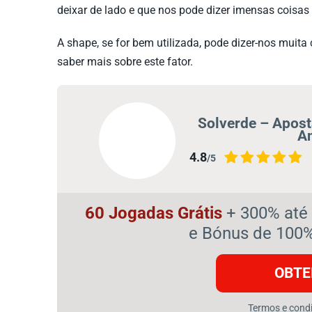
deixar de lado e que nos pode dizer imensas coisas
A shape, se for bem utilizada, pode dizer-nos muita 
saber mais sobre este fator.
Solverde – Apost
An
4.8
/5
60 Jogadas Grátis
+ 300% até 
e Bónus de 100%
OBTE
Termos e cond