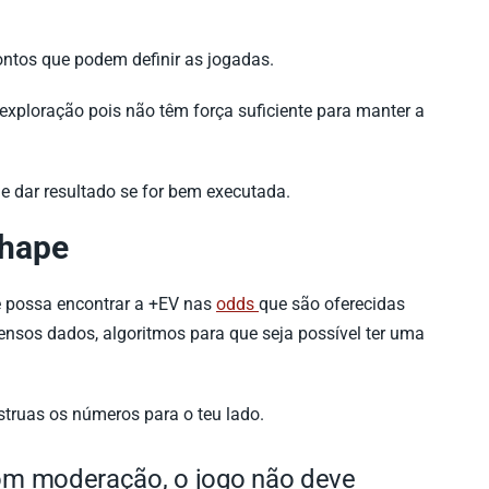
ontos que podem definir as jogadas.
exploração pois não têm força suficiente para manter a
e dar resultado se for bem executada.
shape
-
e possa encontrar a +EV nas
odds
que são oferecidas
O
nsos dados, algoritmos para que seja possível ter uma
que
sao
struas os números para o teu lado.
odds
tudo
com moderação, o jogo não deve
explicado