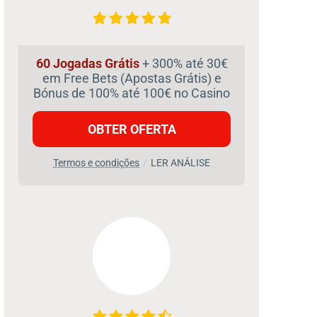
60 Jogadas Grátis
+ 300% até 30€
em Free Bets (Apostas Grátis) e
Bónus de 100% até 100€ no Casino
OBTER OFERTA
Termos e condições
LER ANÁLISE