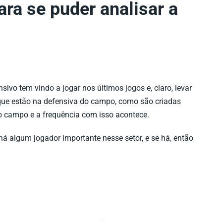
ara se puder analisar a
sivo tem vindo a jogar nos últimos jogos e, claro, levar
ue estão na defensiva do campo, como são criadas
o campo e a frequência com isso acontece.
há algum jogador importante nesse setor, e se há, então