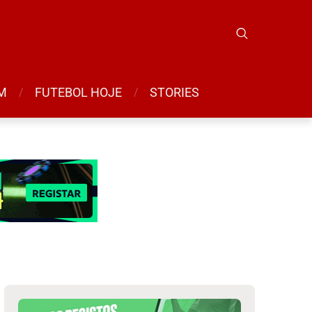
M
FUTEBOL HOJE
STORIES