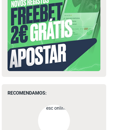
RECOMENDAMOS: