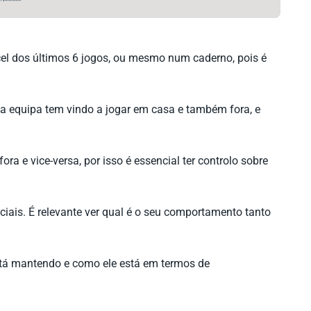
el dos últimos 6 jogos, ou mesmo num caderno, pois é
a equipa tem vindo a jogar em casa e também fora, e
a e vice-versa, por isso é essencial ter controlo sobre
ciais. É relevante ver qual é o seu comportamento tanto
está mantendo e como ele está em termos de