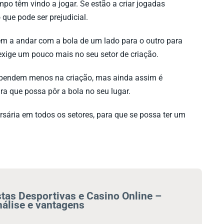
po têm vindo a jogar. Se estão a criar jogadas
 que pode ser prejudicial.
m a andar com a bola de um lado para o outro para
exige um pouco mais no seu setor de criação.
ependem menos na criação, mas ainda assim é
ra que possa pôr a bola no seu lugar.
rsária em todos os setores, para que se possa ter um
tas Desportivas e Casino Online –
álise e vantagens