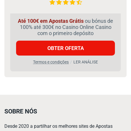
Até 100€ em Apostas Grátis
ou bónus de
100% até 300€ no Casino Online Casino
com o primeiro depósito
OBTER OFERTA
Termos e condições
LER ANÁLISE
SOBRE NÓS
Desde 2020 a partilhar os melhores sites de Apostas