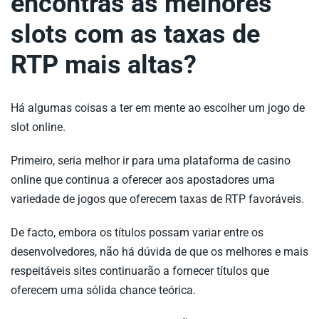
encontras as melhores
slots com as taxas de
RTP mais altas?
Há algumas coisas a ter em mente ao escolher um jogo de
slot online.
Primeiro, seria melhor ir para uma plataforma de casino
online que continua a oferecer aos apostadores uma
variedade de jogos que oferecem taxas de RTP favoráveis.
De facto, embora os títulos possam variar entre os
desenvolvedores, não há dúvida de que os melhores e mais
respeitáveis ​​sites continuarão a fornecer títulos que
oferecem uma sólida chance teórica.