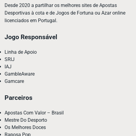
Desde 2020 a partilhar os melhores sites de Apostas
Desportivas à cota e de Jogos de Fortuna ou Azar online
licenciados em Portugal.
Jogo Responsável
Linha de Apoio
SRIJ
IAJ
GambleAware
Gamcare
Parceiros
Apostas Com Valor – Brasil
Mestre Do Desporto
Os Melhores Doces
Raposa Pop