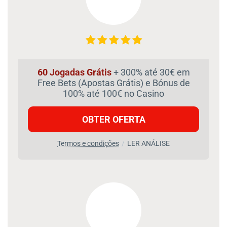
60 Jogadas Grátis
+ 300% até 30€ em
Free Bets (Apostas Grátis) e Bónus de
100% até 100€ no Casino
OBTER OFERTA
Termos e condições
LER ANÁLISE