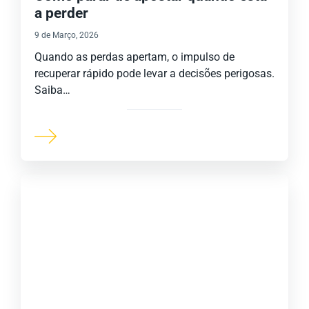
a perder
9 de Março, 2026
Quando as perdas apertam, o impulso de
recuperar rápido pode levar a decisões perigosas.
Saiba…