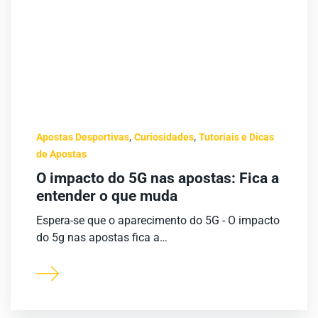
,
,
Apostas Desportivas
Curiosidades
Tutoriais e Dicas
de Apostas
O impacto do 5G nas apostas: Fica a
entender o que muda
Espera-se que o aparecimento do 5G - O impacto
do 5g nas apostas fica a…