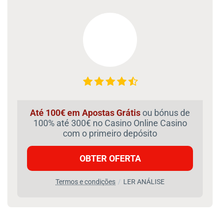
Até 100€ em Apostas Grátis
ou bónus de
100% até 300€ no Casino Online Casino
com o primeiro depósito
OBTER OFERTA
Termos e condições
LER ANÁLISE