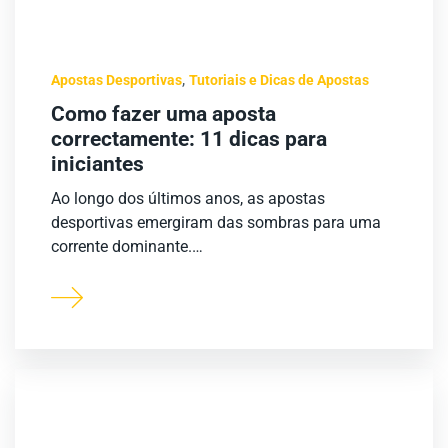
,
Apostas Desportivas
Tutoriais e Dicas de Apostas
Como fazer uma aposta
correctamente: 11 dicas para
iniciantes
Ao longo dos últimos anos, as apostas
desportivas emergiram das sombras para uma
corrente dominante.…