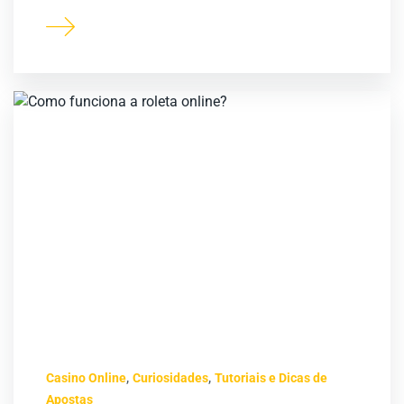
,
,
Casino Online
Curiosidades
Tutoriais e Dicas de
Apostas