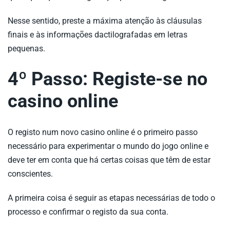
Nesse sentido, preste a máxima atenção às cláusulas
finais e às informações dactilografadas em letras
pequenas.
4º Passo: Registe-se no
casino online
O registo num novo casino online é o primeiro passo
necessário para experimentar o mundo do jogo online e
deve ter em conta que há certas coisas que têm de estar
conscientes.
A primeira coisa é seguir as etapas necessárias de todo o
processo e confirmar o registo da sua conta.