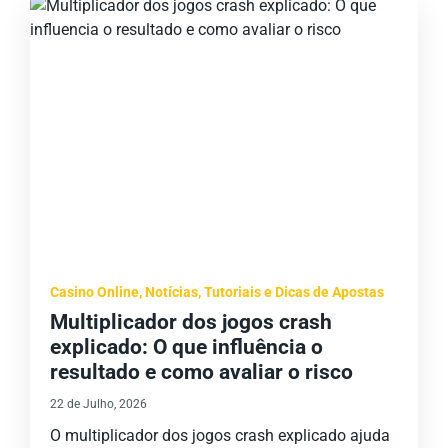
Casino Online
,
Notícias
,
Tutoriais e Dicas de Apostas
Multiplicador dos jogos crash
explicado: O que influência o
resultado e como avaliar o risco
22 de Julho, 2026
O multiplicador dos jogos crash explicado ajuda