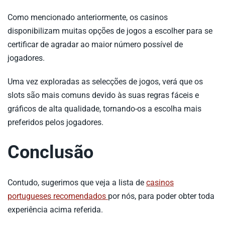
Como mencionado anteriormente, os casinos
disponibilizam muitas opções de jogos a escolher para se
certificar de agradar ao maior número possível de
jogadores.
Uma vez exploradas as selecções de jogos, verá que os
slots são mais comuns devido às suas regras fáceis e
gráficos de alta qualidade, tornando-os a escolha mais
preferidos pelos jogadores.
Conclusão
Contudo, sugerimos que veja a lista de
casinos
-
portugueses recomendados
por nós, para poder obter toda
Casas
experiência acima referida.
de