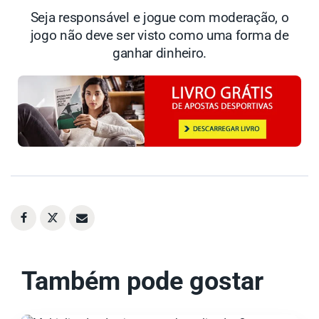
apostas
Seja responsável e jogue com moderação, o
jogo não deve ser visto como uma forma de
desportivas
ganhar dinheiro.
em
portugal
e
casino
online
analises
Também pode gostar