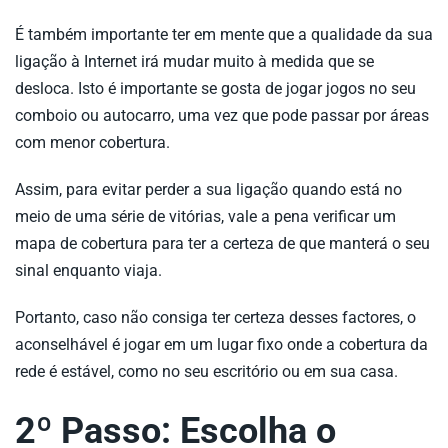
É também importante ter em mente que a qualidade da sua
ligação à Internet irá mudar muito à medida que se
desloca. Isto é importante se gosta de jogar jogos no seu
comboio ou autocarro, uma vez que pode passar por áreas
com menor cobertura.
Assim, para evitar perder a sua ligação quando está no
meio de uma série de vitórias, vale a pena verificar um
mapa de cobertura para ter a certeza de que manterá o seu
sinal enquanto viaja.
Portanto, caso não consiga ter certeza desses factores, o
aconselhável é jogar em um lugar fixo onde a cobertura da
rede é estável, como no seu escritório ou em sua casa.
2º Passo: Escolha o