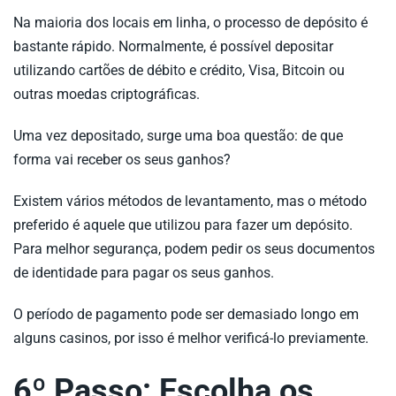
Na maioria dos locais em linha, o processo de depósito é
bastante rápido. Normalmente, é possível depositar
utilizando cartões de débito e crédito, Visa, Bitcoin ou
outras moedas criptográficas.
Uma vez depositado, surge uma boa questão: de que
forma vai receber os seus ganhos?
Existem vários métodos de levantamento, mas o método
preferido é aquele que utilizou para fazer um depósito.
Para melhor segurança, podem pedir os seus documentos
de identidade para pagar os seus ganhos.
O período de pagamento pode ser demasiado longo em
alguns casinos, por isso é melhor verificá-lo previamente.
6º Passo: Escolha os