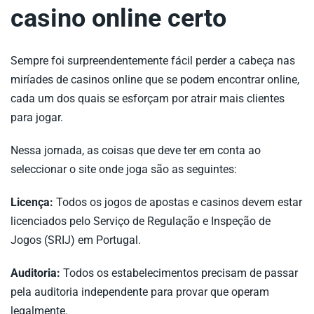
casino online certo
Sempre foi surpreendentemente fácil perder a cabeça nas
miríades de casinos online que se podem encontrar online,
cada um dos quais se esforçam por atrair mais clientes
para jogar.
Nessa jornada, as coisas que deve ter em conta ao
seleccionar o site onde joga são as seguintes:
Licença:
Todos os jogos de apostas e casinos devem estar
licenciados pelo Serviço de Regulação e Inspeção de
Jogos (SRIJ) em Portugal.
Auditoria:
Todos os estabelecimentos precisam de passar
pela auditoria independente para provar que operam
legalmente.