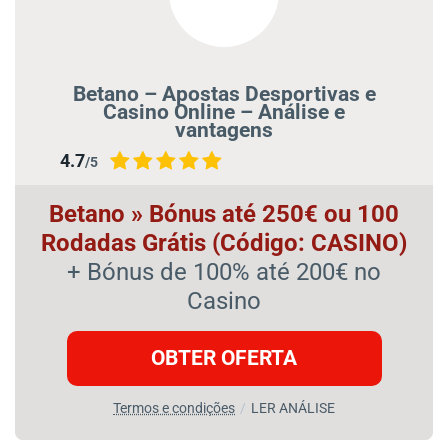
Betano – Apostas Desportivas e
Casino Online – Análise e
vantagens
4.7
/5
Betano » Bónus até 250€ ou 100
Rodadas Grátis (Código: CASINO)
+ Bónus de 100% até 200€ no
Casino
OBTER OFERTA
Termos e condições
LER ANÁLISE