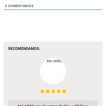
0
COMENTÁRIOS
RECOMENDAMOS: