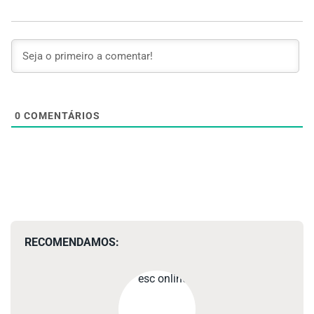
0
COMENTÁRIOS
RECOMENDAMOS: