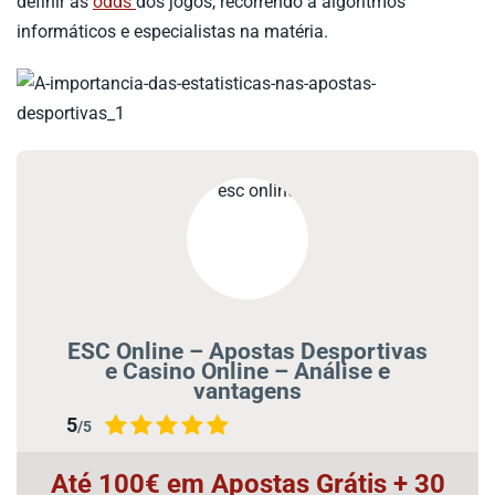
-
aposta
definir as
odds
dos jogos, recorrendo a algoritmos
O
despor
informáticos e especialistas na matéria.
que
e
sao
casino
odds
online
tudo
analis
explicado
e
vanta
ESC Online – Apostas Desportivas
e Casino Online – Análise e
vantagens
5
/5
Até 100€ em Apostas Grátis + 30