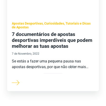
Apostas Desportivas
,
Curiosidades
,
Tutoriais e Dicas
de Apostas
7 documentários de apostas
desportivas imperdíveis que podem
melhorar as tuas apostas
7 de Novembro, 2022
Se estás a fazer uma pequena pausa nas
apostas desportivas, por que não obter mais…