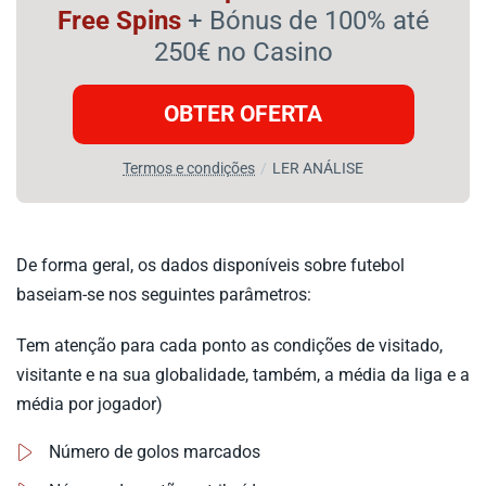
Free Spins
+ Bónus de 100% até
250€ no Casino
OBTER OFERTA
Termos e condições
LER ANÁLISE
De forma geral, os dados disponíveis sobre futebol
baseiam-se nos seguintes parâmetros:
Tem atenção para cada ponto as condições de visitado,
visitante e na sua globalidade, também, a média da liga e a
média por jogador)
Número de golos marcados