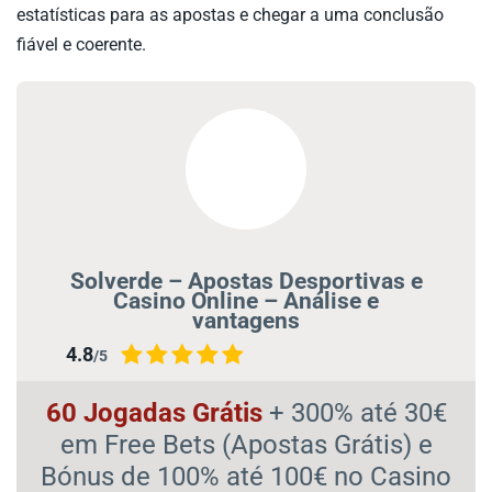
estatísticas para as apostas e chegar a uma conclusão
fiável e coerente.
Solverde – Apostas Desportivas e
Casino Online – Análise e
vantagens
4.8
/5
60 Jogadas Grátis
+ 300% até 30€
em Free Bets (Apostas Grátis) e
Bónus de 100% até 100€ no Casino