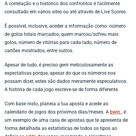
A correlação e o histórico dos confrontos é facilmente
consultado em vários sites ou até através de Live Scores.
É possível, inclusive, aceder a informação como: número
de golos totais marcados, quem marcou/sofreu mais
golos, número de vitórias para cada lado, número de
cartões mostrados, entre outros.
Apesar de tudo, é preciso gerir meticulosamente as
expectativas porque, apesar do que os números nos
possam dizer, estes são dados meramente especulativos.
A história de cada jogo escreve-se de forma diferente.
Com base nisto, planeia a tua aposta e acede ao
-
calendário de jogos dos próximos dias/meses. A
bwin
, é
Analis
um exemplo de uma casa de apostas que te apresenta de
bwin
forma detalhada as estatísticas de todos os tipos ao