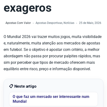
exageros
Apostas Com Valor
Apostas Desportivas
,
Notícias
25 de Maio, 2026
O Mundial 2026 vai trazer muitos jogos, muita visibilidade
e, naturalmente, muita atenção aos mercados de apostas
em futebol. Se o objetivo é apostar com critério, a melhor
abordagem não passa por procurar palpites rápidos, mas
sim por perceber que tipos de mercado oferecem mais
equilíbrio entre risco, preço e informação disponível.
📋 Neste artigo
O que faz um mercado ser interessante num
-
Mundial
Link