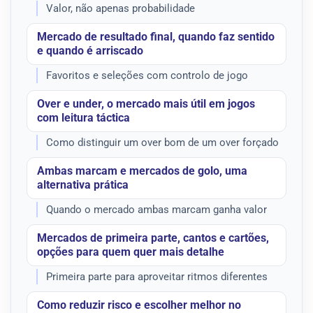
-
Valor, não apenas probabilidade
Link
Mercado de resultado final, quando faz sentido
-
e quando é arriscado
Link
-
Favoritos e seleções com controlo de jogo
Link
Over e under, o mercado mais útil em jogos
-
com leitura táctica
Link
-
Como distinguir um over bom de um over forçado
Link
Ambas marcam e mercados de golo, uma
-
alternativa prática
Link
-
Quando o mercado ambas marcam ganha valor
Link
Mercados de primeira parte, cantos e cartões,
-
opções para quem quer mais detalhe
Link
-
Primeira parte para aproveitar ritmos diferentes
Link
Como reduzir risco e escolher melhor no