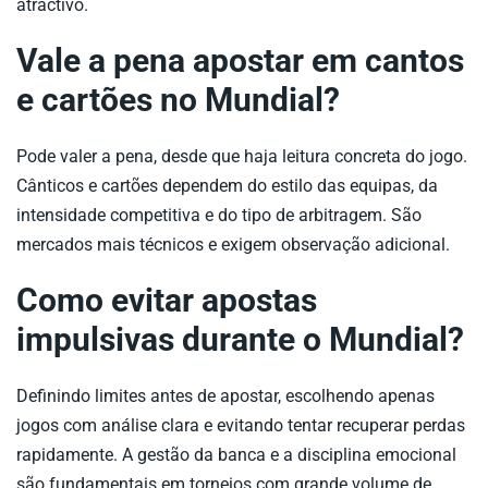
atractivo.
Vale a pena apostar em cantos
e cartões no Mundial?
Pode valer a pena, desde que haja leitura concreta do jogo.
Cânticos e cartões dependem do estilo das equipas, da
intensidade competitiva e do tipo de arbitragem. São
mercados mais técnicos e exigem observação adicional.
Como evitar apostas
impulsivas durante o Mundial?
Definindo limites antes de apostar, escolhendo apenas
jogos com análise clara e evitando tentar recuperar perdas
rapidamente. A gestão da banca e a disciplina emocional
são fundamentais em torneios com grande volume de