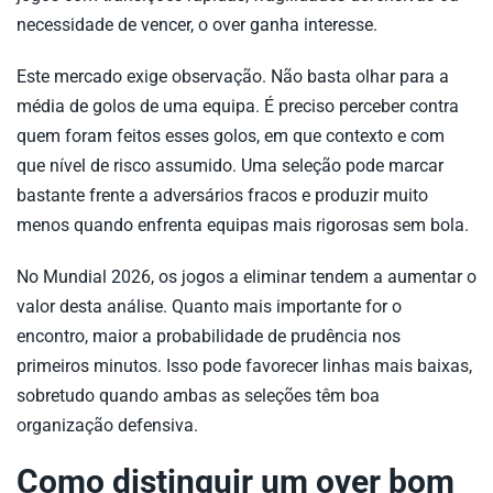
necessidade de vencer, o over ganha interesse.
Este mercado exige observação. Não basta olhar para a
média de golos de uma equipa. É preciso perceber contra
quem foram feitos esses golos, em que contexto e com
que nível de risco assumido. Uma seleção pode marcar
bastante frente a adversários fracos e produzir muito
menos quando enfrenta equipas mais rigorosas sem bola.
No Mundial 2026, os jogos a eliminar tendem a aumentar o
valor desta análise. Quanto mais importante for o
encontro, maior a probabilidade de prudência nos
primeiros minutos. Isso pode favorecer linhas mais baixas,
sobretudo quando ambas as seleções têm boa
organização defensiva.
Como distinguir um over bom