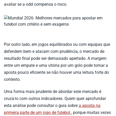
avaliar se a odd compensa o risco.
Por outro lado, em jogos equilibrados ou com equipas que
defendem bem e atacam com prudência, o mercado de
resultado final pode ser demasiado apertado. A margem
entre um empate e uma vitória por um golo pode tornar a
aposta pouco eficiente se não houver uma leitura forte do
contexto.
Uma forma mais prudente de abordar este mercado é
cruzá-lo com outros indicadores. Quem quer aprofundar
esta análise pode consultar o guia sobre
a aposta na
-
primeira parte de um jogo de futebol
, porque muitas vezes