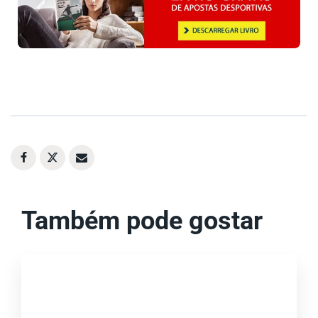
Também pode gostar