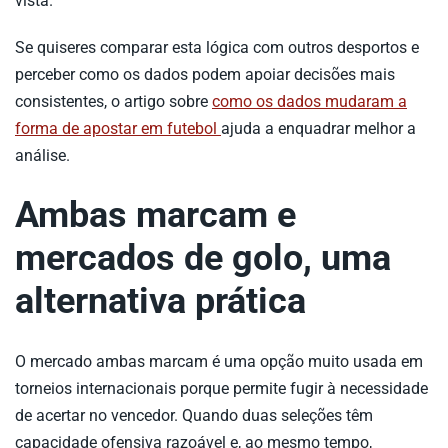
vista.
Se quiseres comparar esta lógica com outros desportos e
perceber como os dados podem apoiar decisões mais
consistentes, o artigo sobre
como os dados mudaram a
-
forma de apostar em futebol
ajuda a enquadrar melhor a
Como
análise.
os
Ambas marcam e
dados
mudaram
mercados de golo, uma
a
alternativa prática
forma
de
apostar
O mercado ambas marcam é uma opção muito usada em
em
torneios internacionais porque permite fugir à necessidade
futebol
de acertar no vencedor. Quando duas seleções têm
capacidade ofensiva razoável e, ao mesmo tempo,