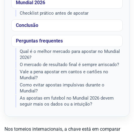
-
Mundial 2026
Link
-
Checklist prático antes de apostar
Link
-
Conclusão
Link
-
Perguntas frequentes
Link
Qual é o melhor mercado para apostar no Mundial
-
2026?
Link
-
O mercado de resultado final é sempre arriscado?
Link
Vale a pena apostar em cantos e cartões no
-
Mundial?
Link
Como evitar apostas impulsivas durante o
-
Mundial?
Link
As apostas em futebol no Mundial 2026 devem
-
seguir mais os dados ou a intuição?
Link
Nos torneios internacionais, a chave está em comparar