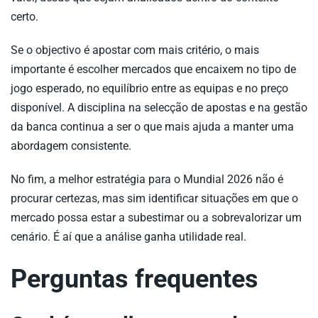
certo.
Se o objectivo é apostar com mais critério, o mais
importante é escolher mercados que encaixem no tipo de
jogo esperado, no equilíbrio entre as equipas e no preço
disponível. A disciplina na selecção de apostas e na gestão
da banca continua a ser o que mais ajuda a manter uma
abordagem consistente.
No fim, a melhor estratégia para o Mundial 2026 não é
procurar certezas, mas sim identificar situações em que o
mercado possa estar a subestimar ou a sobrevalorizar um
cenário. É aí que a análise ganha utilidade real.
Perguntas frequentes