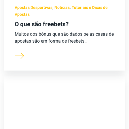
,
,
Apostas Desportivas
Notícias
Tutoriais e Dicas de
Apostas
O que são freebets?
Muitos dos bónus que são dados pelas casas de
apostas são em forma de freebets…