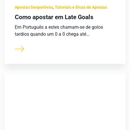
,
Apostas Desportivas
Tutoriais e Dicas de Apostas
Como apostar em Late Goals
Em Português a estes chamam-se de golos
tardios quando um 0 a 0 chega até…