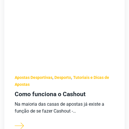
,
,
Apostas Desportivas
Desporto
Tutoriais e Dicas de
Apostas
Como funciona o Cashout
Na maioria das casas de apostas já existe a
função de se fazer Cashout -…