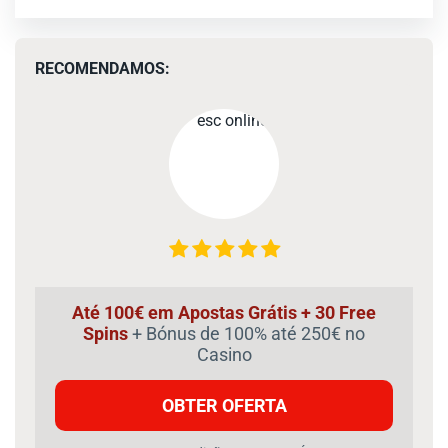
RECOMENDAMOS:
Até 100€ em Apostas Grátis + 30 Free
Spins
+ Bónus de 100% até 250€ no
Casino
OBTER OFERTA