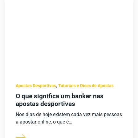
,
Apostas Desportivas
Tutoriais e Dicas de Apostas
O que significa um banker nas
apostas desportivas
Nos dias de hoje existem cada vez mais pessoas
a apostar online, o que é…