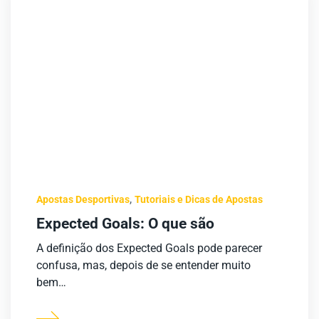
,
Apostas Desportivas
Tutoriais e Dicas de Apostas
Expected Goals: O que são
A definição dos Expected Goals pode parecer
confusa, mas, depois de se entender muito
bem…