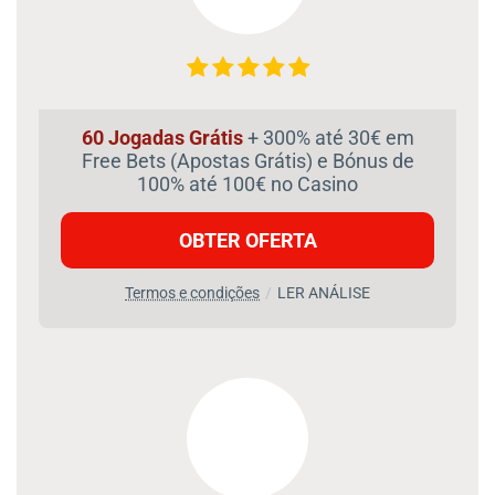
60 Jogadas Grátis
+ 300% até 30€ em
Free Bets (Apostas Grátis) e Bónus de
100% até 100€ no Casino
OBTER OFERTA
Termos e condições
LER ANÁLISE