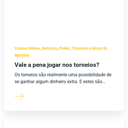
,
,
,
Casino Online
Notícias
Poker
Tutoriais e Dicas de
Apostas
Vale a pena jogar nos torneios?
Os torneios são realmente uma possibilidade de
se ganhar algum dinheiro extra. E estes são…