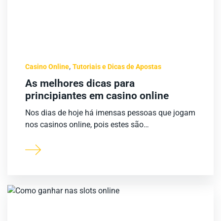
,
Casino Online
Tutoriais e Dicas de Apostas
As melhores dicas para
principiantes em casino online
Nos dias de hoje há imensas pessoas que jogam
nos casinos online, pois estes são…