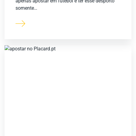
apenas apostar em futebol e ter esse desporto
somente…