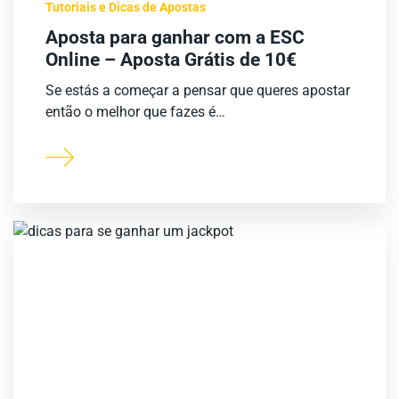
Tutoriais e Dicas de Apostas
Aposta para ganhar com a ESC
Online – Aposta Grátis de 10€
Se estás a começar a pensar que queres apostar
então o melhor que fazes é…