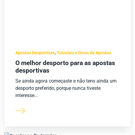
,
Apostas Desportivas
Tutoriais e Dicas de Apostas
O melhor desporto para as apostas
desportivas
Se ainda agora começaste e não tens ainda um
desporto preferido, porque nunca tiveste
interesse…