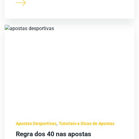
,
Apostas Desportivas
Tutoriais e Dicas de Apostas
Regra dos 40 nas apostas