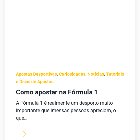
,
,
,
Apostas Desportivas
Curiosidades
Notícias
Tutoriais
e Dicas de Apostas
Como apostar na Fórmula 1
A Fórmula 1 é realmente um desporto muito
importante que imensas pessoas apreciam, o
que…