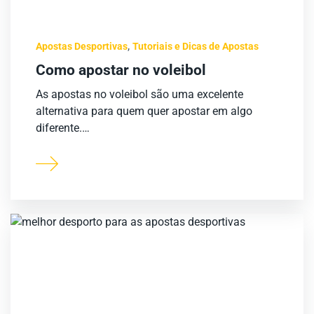
,
Apostas Desportivas
Tutoriais e Dicas de Apostas
Como apostar no voleibol
As apostas no voleibol são uma excelente
alternativa para quem quer apostar em algo
diferente.…