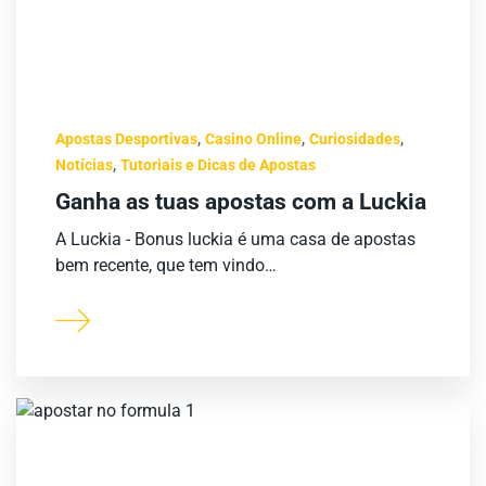
,
,
,
Apostas Desportivas
Casino Online
Curiosidades
,
Notícias
Tutoriais e Dicas de Apostas
Ganha as tuas apostas com a Luckia
A Luckia - Bonus luckia é uma casa de apostas
bem recente, que tem vindo…