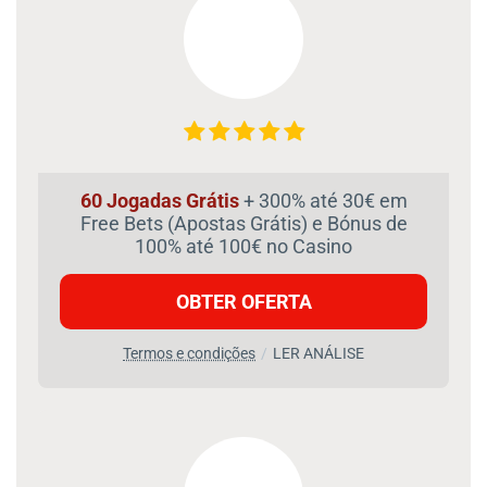
60 Jogadas Grátis
+ 300% até 30€ em
Free Bets (Apostas Grátis) e Bónus de
100% até 100€ no Casino
OBTER OFERTA
Termos e condições
LER ANÁLISE